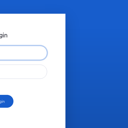
gin
gin